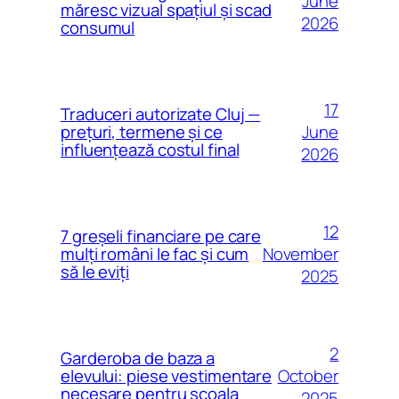
June
măresc vizual spațiul și scad
2026
consumul
17
Traduceri autorizate Cluj —
June
prețuri, termene și ce
influențează costul final
2026
12
7 greșeli financiare pe care
November
mulți români le fac și cum
să le eviți
2025
2
Garderoba de baza a
October
elevului: piese vestimentare
necesare pentru scoala
2025