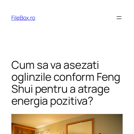
Skip
to
FileBox.ro
content
Cum sa va asezati
oglinzile conform Feng
Shui pentru a atrage
energia pozitiva?