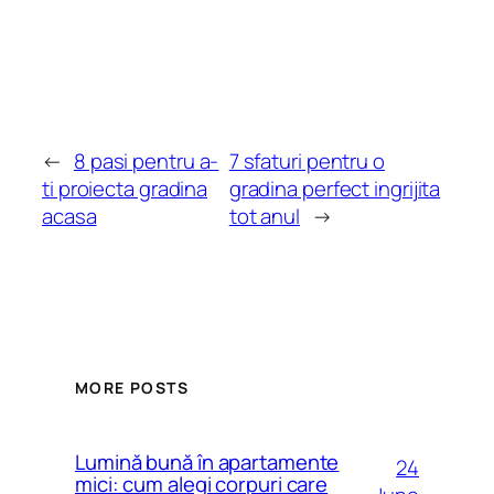
←
8 pasi pentru a-
7 sfaturi pentru o
ti proiecta gradina
gradina perfect ingrijita
acasa
tot anul
→
MORE POSTS
Lumină bună în apartamente
24
mici: cum alegi corpuri care