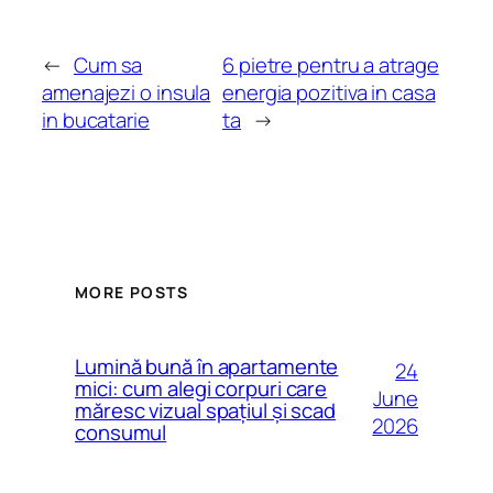
←
Cum sa
6 pietre pentru a atrage
amenajezi o insula
energia pozitiva in casa
in bucatarie
ta
→
MORE POSTS
Lumină bună în apartamente
24
mici: cum alegi corpuri care
June
măresc vizual spațiul și scad
2026
consumul