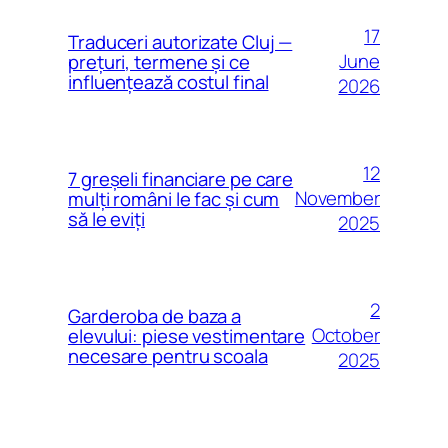
17
Traduceri autorizate Cluj —
June
prețuri, termene și ce
influențează costul final
2026
12
7 greșeli financiare pe care
November
mulți români le fac și cum
să le eviți
2025
2
Garderoba de baza a
October
elevului: piese vestimentare
necesare pentru scoala
2025