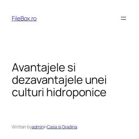
Skip
to
FileBox.ro
content
Avantajele si
dezavantajele unei
culturi hidroponice
Written by
admin
in
Casa si Gradina