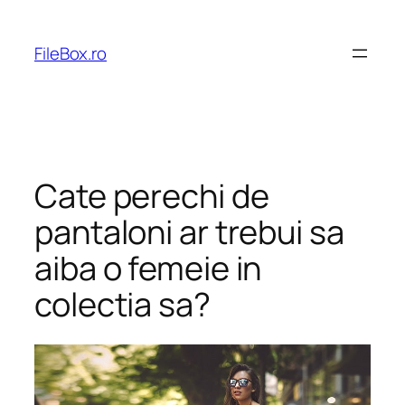
Skip
to
FileBox.ro
content
Cate perechi de
pantaloni ar trebui sa
aiba o femeie in
colectia sa?