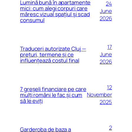
Lumină bună în apartamente
24
mici: cum alegi corpuri care
June
măresc vizual spațiul și scad
2026
consumul
17
Traduceri autorizate Cluj —
June
prețuri, termene și ce
influențează costul final
2026
12
7 greșeli financiare pe care
November
mulți români le fac și cum
să le eviți
2025
2
Garderoba de baza a