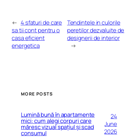
←
4 sfaturi de care
Tendintele in culorile
sa tii cont pentru o
peretilor dezvaluite de
casa eficient
designerii de interior
energetica
→
MORE POSTS
Lumină bună în apartamente
24
mici: cum alegi corpuri care
June
măresc vizual spațiul și scad
2026
consumul