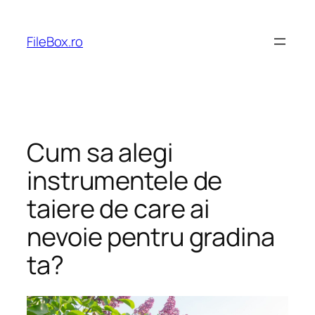
Skip
to
FileBox.ro
content
Cum sa alegi
instrumentele de
taiere de care ai
nevoie pentru gradina
ta?