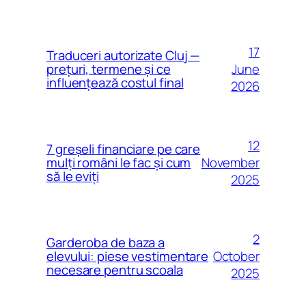
17
Traduceri autorizate Cluj —
June
prețuri, termene și ce
influențează costul final
2026
12
7 greșeli financiare pe care
November
mulți români le fac și cum
să le eviți
2025
2
Garderoba de baza a
October
elevului: piese vestimentare
necesare pentru scoala
2025