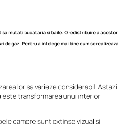
t sa mutati bucataria si baile. O redistribuire a acestor
uri de gaz. Pentru a intelege mai bine cum se realizeaza
izarea lor sa varieze considerabil. Astazi
a este transformarea unui interior
mbele camere sunt extinse vizual si