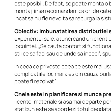
este posibil. De fapt, se poate monta o
montaj, insa recomandam ca ori de cate o
incat sa nu fie nevoita sa recurga la sis
Obiectiv: imbunatatirea distributiei s
experientei sale, atunci cand un client 
locuintei. „Se cauta confort si functiona
stii ce sa faci sau de unde sa incepi”, spu
In ceea ce priveste ceea ce este mai uso
complicatiile lor, mai ales din cauza bur
poate fi rezolvat.”
Cheia este in planificare si munca pr
licente, materiale si asa mai departe pen
sfat bun este sa abordezi totul deodata, i