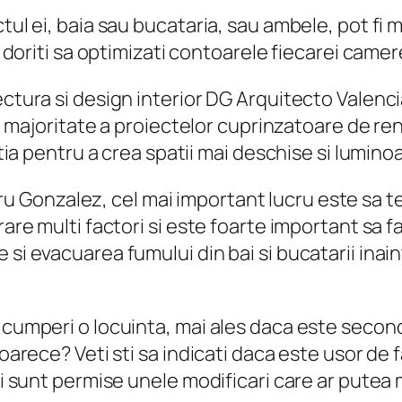
ul ei, baia sau bucataria, sau ambele, pot fi ma
a doriti sa optimizati contoarele fiecarei camer
ectura si design interior DG Arquitecto Valenci
rea majoritate a proiectelor cuprinzatoare de r
atia pentru a crea spatii mai deschise si lumino
u Gonzalez, cel mai important lucru este sa te
rare multi factori si este foarte important sa 
si evacuarea fumului din bai si bucatarii inain
 cumperi o locuinta, mai ales daca este second
oarece? Veti sti sa indicati daca este usor de fa
uri sunt permise unele modificari care ar pute