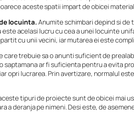
eoarece aceste spatii impart de obicei materiale 
l de locuinta.
Anumite schimbari depind si de ti
este acelasi lucru cu cea a unei locuinte unif
artit cu unii vecini, iar mutarea ei este compl
 care trebuie sa o anunti suficient de prealab
o saptamana ar fi suficienta pentru a evita pr
ar opri lucrarea. Prin avertizare, normalul est
, aceste tipuri de proiecte sunt de obicei mai
fara a deranja pe nimeni. Desi este, de asemene