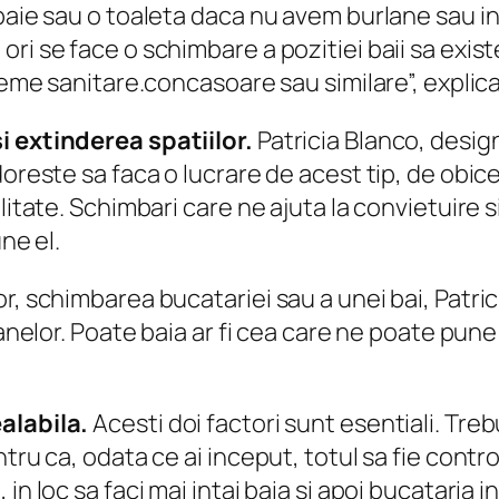
 baie sau o toaleta daca nu avem burlane sau i
ri se face o schimbare a pozitiei baii sa exist
teme sanitare.concasoare sau similare”, explica
i extinderea spatiilor.
Patricia Blanco, desig
doreste sa faca o lucrare de acest tip, de obic
litate. Schimbari care ne ajuta la convietuire 
ne el.
r, schimbarea bucatariei sau a unei bai, Patri
lanelor. Poate baia ar fi cea care ne poate pun
ealabila.
Acesti doi factori sunt esentiali. Treb
tru ca, odata ce ai inceput, totul sa fie control
n loc sa faci mai intai baia si apoi bucataria i