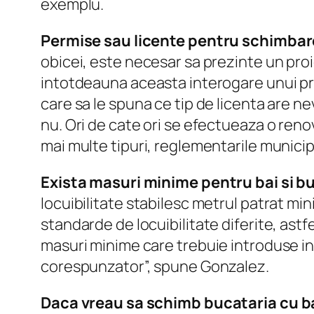
exemplu.
Permise sau licente pentru schimbare
obicei, este necesar sa prezinte un pro
intotdeauna aceasta interogare unui profe
care sa le spuna ce tip de licenta are ne
nu. Ori de cate ori se efectueaza o renov
mai multe tipuri, reglementarile municipa
Exista masuri minime pentru bai si b
locuibilitate stabilesc metrul patrat min
standarde de locuibilitate diferite, astf
masuri minime care trebuie introduse in f
corespunzator”, spune Gonzalez.
Daca vreau sa schimb bucataria cu b