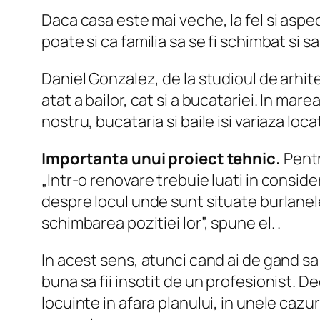
Daca casa este mai veche, la fel si aspect
poate si ca familia sa se fi schimbat si s
Daniel Gonzalez, de la studioul de arhit
atat a bailor, cat si a bucatariei. In ma
nostru, bucataria si baile isi variaza loc
Importanta unui proiect tehnic.
Pentr
„Intr-o renovare trebuie luati in conside
despre locul unde sunt situate burlanele 
schimbarea pozitiei lor”, spune el. .
In acest sens, atunci cand ai de gand sa
buna sa fii insotit de un profesionist. De
locuinte in afara planului, in unele caz