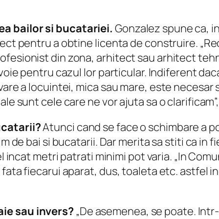
a bailor si bucatariei.
Gonzalez spune ca, in
iect pentru a obtine licenta de construire. „R
sionist din zona, arhitect sau arhitect tehnic, 
voie pentru cazul lor particular. Indiferent da
are a locuintei, mica sau mare, este necesar sa 
le sunt cele care ne vor ajuta sa o clarificam”, 
ucatarii?
Atunci cand se face o schimbare a po
im de bai si bucatarii. Dar merita sa stiti ca 
el incat metri patrati minimi pot varia. „In Com
ata fiecarui aparat, dus, toaleta etc. astfel i
aie sau invers?
„De asemenea, se poate. Intr