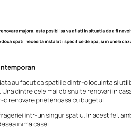
novare majora, este posibil sa va aflati in situatia de a fi nevoi
doua spatii necesita instalatii specifice de apa, si in unele caz
 contemporan
ata au facut ca spatiile dintr-o locuinta si util
 Una dintre cele mai obisnuite renovari in cas
r-o renovare prietenoasa cu bugetul.
rageriei intr-un singur spatiu. In acest fel, a
desea inima casei.