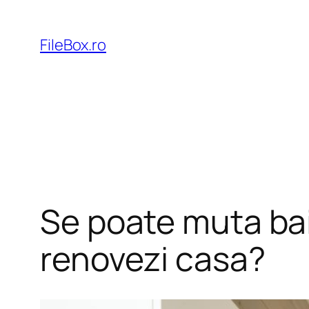
Skip
to
FileBox.ro
content
Se poate muta bai
renovezi casa?