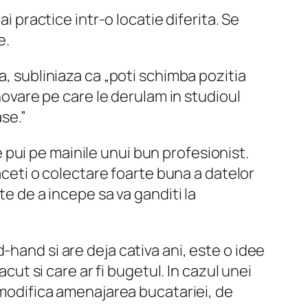
i practice intr-o locatie diferita. Se
e.
a, subliniaza ca „poti schimba pozitia
enovare pe care le derulam in studioul
ase.”
 pui pe mainile unui bun profesionist.
faceti o colectare foarte buna a datelor
te de a incepe sa va ganditi la
-hand si are deja cativa ani, este o idee
cut si care ar fi bugetul. In cazul unei
a modifica amenajarea bucatariei, de