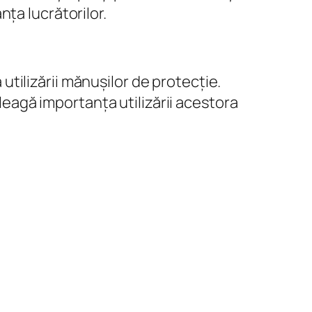
ța lucrătorilor.
 utilizării mănușilor de protecție.
eleagă importanța utilizării acestora