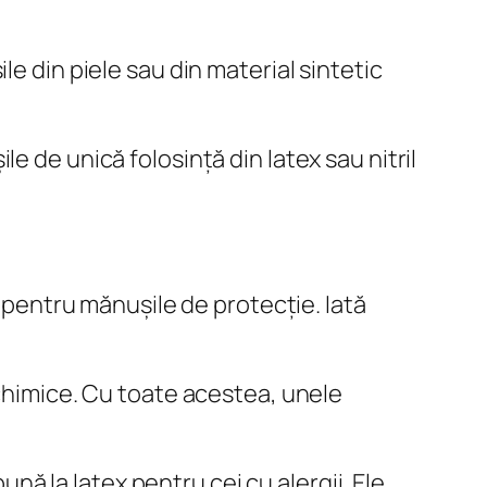
e din piele sau din material sintetic
e de unică folosință din latex sau nitril
e pentru mănușile de protecție. Iată
 chimice. Cu toate acestea, unele
ună la latex pentru cei cu alergii. Ele