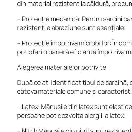
din material rezistent la căldură, precum
– Protecție mecanică: Pentru sarcini car
rezistent la abraziune sunt esențiale.
– Protecție împotriva microbiilor: În do
pot oferi o barieră eficientă împotriva mi
Alegerea materialelor potrivite
După ce ați identificat tipul de sarcină,
câteva materiale comune și caracteristic
– Latex: Mănușile din latex sunt elastic
persoane pot dezvolta alergii la latex.
– Nitril: Mănușile din nitril sunt reziste