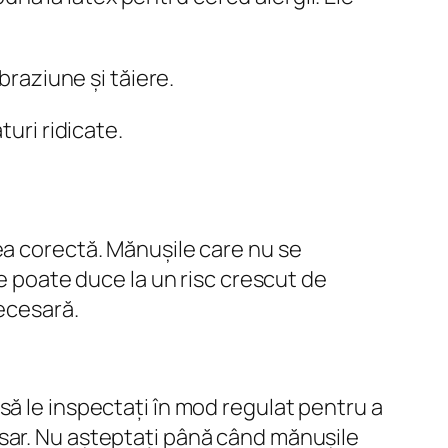
braziune și tăiere.
turi ridicate.
ea corectă. Mănușile care nu se
ce poate duce la un risc crescut de
necesară.
să le inspectați în mod regulat pentru a
sar. Nu așteptați până când mănușile