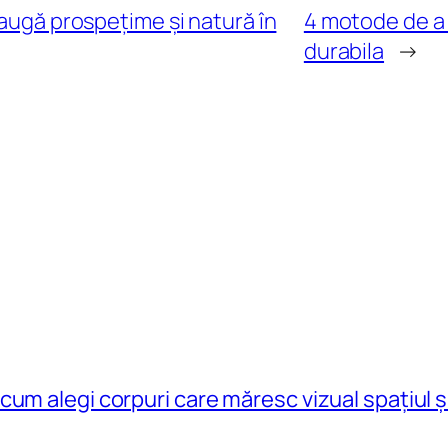
daugă prospețime și natură în
4 motode de a 
durabila
→
cum alegi corpuri care măresc vizual spațiul 