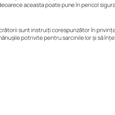
deoarece aceasta poate pune în pericol siguran
ucrătorii sunt instruiți corespunzător în privința
ănușile potrivite pentru sarcinile lor și să înț