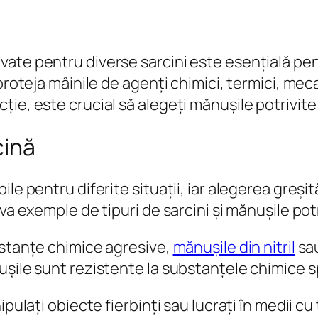
ate pentru diverse sarcini este esențială pent
proteja mâinile de agenți chimici, termici, mec
ie, este crucial să alegeți mănușile potrivite
cină
le pentru diferite situații, iar alegerea greși
va exemple de tipuri de sarcini și mănușile potr
bstanțe chimice agresive,
mănușile din nitril
sau
șile sunt rezistente la substanțele chimice sp
nipulați obiecte fierbinți sau lucrați în medii