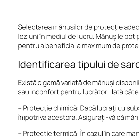
Selectarea mănușilor de protecție adecv
leziuni în mediul de lucru. Mănușile pot 
pentru a beneficia la maximum de protecț
Identificarea tipului de sar
Există o gamă variată de mănuși disponibi
sau inconfort pentru lucrători. Iată câte
– Protecție chimică: Dacă lucrați cu su
împotriva acestora. Asigurați-vă că mănu
– Protecție termică: În cazul în care ma