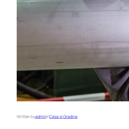
Written by
admin
in
Casa si Gradina