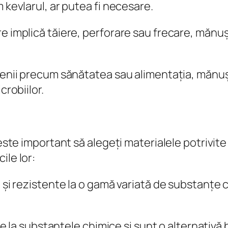
 kevlarul, ar putea fi necesare.
e implică tăiere, perforare sau frecare, mănușil
menii precum sănătatea sau alimentația, mănușil
crobiilor.
 este important să alegeți materialele potrivit
ile lor:
e și rezistente la o gamă variată de substanțe
nte la substanțele chimice și sunt o alternativă b