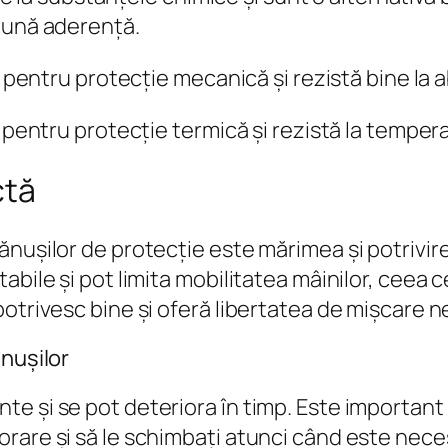
bună aderență.
e pentru protecție mecanică și rezistă bine la a
 pentru protecție termică și rezistă la tempera
ctă
ănușilor de protecție este mărimea și potrivir
abile și pot limita mobilitatea mâinilor, ceea 
potrivesc bine și oferă libertatea de mișcare 
ănușilor
e și se pot deteriora în timp. Este important 
rare și să le schimbați atunci când este nece