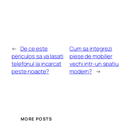
←
De ce este
Cum sa integrezi
periculos sa va lasati
piese de mobilier
telefonul la incarcat
vechi intr-un spatiu
peste noapte?
modern?
→
MORE POSTS