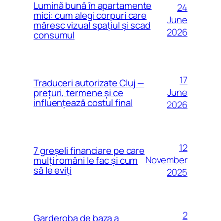
Lumină bună în apartamente
24
mici: cum alegi corpuri care
June
măresc vizual spațiul și scad
2026
consumul
17
Traduceri autorizate Cluj —
June
prețuri, termene și ce
influențează costul final
2026
12
7 greșeli financiare pe care
November
mulți români le fac și cum
să le eviți
2025
2
Garderoba de baza a