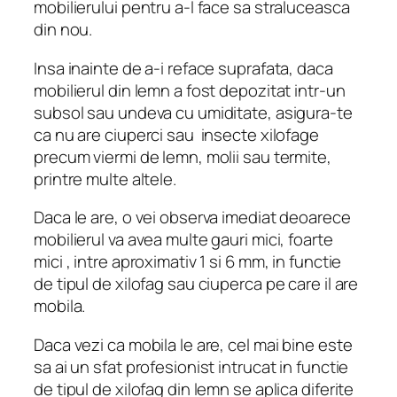
mobilierului pentru a-l face sa straluceasca
din nou.
Insa inainte de a-i reface suprafata, daca
mobilierul din lemn a fost depozitat intr-un
subsol sau undeva cu umiditate, asigura-te
ca nu are ciuperci sau insecte xilofage
precum viermi de lemn, molii sau termite,
printre multe altele.
Daca le are, o vei observa imediat deoarece
mobilierul va avea multe gauri mici, foarte
mici , intre aproximativ 1 si 6 mm, in functie
de tipul de xilofag sau ciuperca pe care il are
mobila.
Daca vezi ca mobila le are, cel mai bine este
sa ai un sfat profesionist intrucat in functie
de tipul de xilofag din lemn se aplica diferite