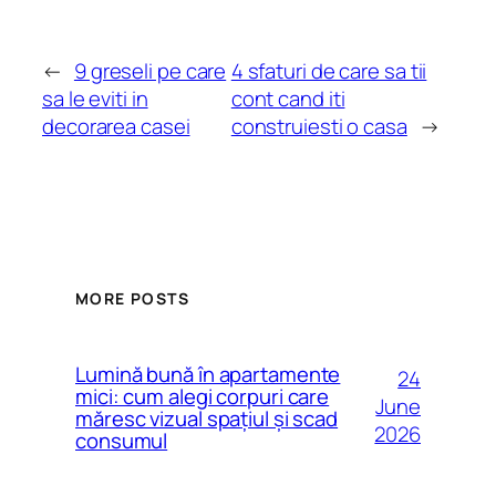
←
9 greseli pe care
4 sfaturi de care sa tii
sa le eviti in
cont cand iti
decorarea casei
construiesti o casa
→
MORE POSTS
Lumină bună în apartamente
24
mici: cum alegi corpuri care
June
măresc vizual spațiul și scad
2026
consumul