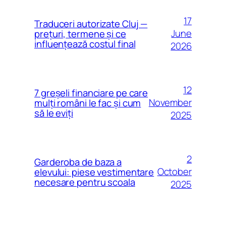
17
Traduceri autorizate Cluj —
June
prețuri, termene și ce
influențează costul final
2026
12
7 greșeli financiare pe care
November
mulți români le fac și cum
să le eviți
2025
2
Garderoba de baza a
October
elevului: piese vestimentare
necesare pentru scoala
2025