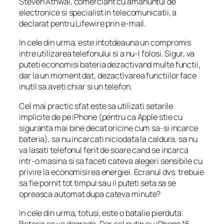
Steven Athwal, comerciant cu amanuntul de
electronice si specialist in telecomunicatii, a
declarat pentru Lifewire prin e-mail.
In cele din urma, este intotdeauna un compromis
intre utilizarea telefonului si a nu-l folosi. Sigur, va
puteti economisi bateria dezactivand multe functii,
dar la un moment dat, dezactivarea functiilor face
inutil sa aveti chiar si un telefon.
Cel mai practic sfat este sa utilizati setarile
implicite de pe iPhone (pentru ca Apple stie cu
siguranta mai bine decat oricine cum sa-si incarce
bateria), sa nu incarcati niciodata la caldura, sa nu
va lasati telefonul ferit de soare cand se incarca
intr-o masina si sa faceti cateva alegeri sensibile cu
privire la economisirea energiei. Ecranul dvs. trebuie
sa fie pornit tot timpul sau il puteti seta sa se
opreasca automat dupa cateva minute?
In cele din urma, totusi, este o batalie pierduta.
Bateria se va degrada. Dar cel putin cu iPhone 15,