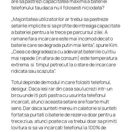
are sa pastrezi capacitatea maxima a bateriei
telefonului tau daca nu il folosesti niciodata?
„Majoritatea utilizatorilor ar trebui sa pastreze
setarile implicite si sa profite de intreaga capacitate
a bateriei pentru a le trece pe parcursul zilei. A
ramane fara incarcare este mai incomod decat o
baterie care se degrada putin mai lenta”, spune Kim.
„Ceea ce degradeaza cu adevarat bateriile cu litiu
mai repede (in afara de consum) este temperatura
extrema si timpul petrecut la o stare de incarcare
ridicata sau scazuta”.
Totul depinde de modul in care folositi telefonul,
desigur. Daca iesi rar din casa sau lucrezi intr-un
birou unde iti poti pastra cu usurinta telefonul
incarcat, atunci aceasta setare are foarte mult
sens. Dar daca sunteti mereu in calatorie si sunteti
fortat sa purtati o baterie de rezerva doar pentru a
trece ziua, atunci poate ca va trebui doar sa primiti
lovitura si sa va incarcati telefonul la 100% de