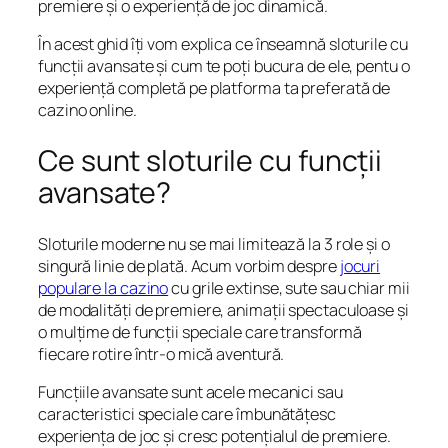
premiere și o experiență de joc dinamică.
În acest ghid îți vom explica ce înseamnă sloturile cu
funcții avansate și cum te poți bucura de ele, pentu o
experiență completă pe platforma ta preferată de
cazino online.
Ce sunt sloturile cu funcții
avansate?
Sloturile moderne nu se mai limitează la 3 role și o
singură linie de plată. Acum vorbim despre
jocuri
populare la cazino
cu grile extinse, sute sau chiar mii
de modalități de premiere, animații spectaculoase și
o mulțime de funcții speciale care transformă
fiecare rotire într-o mică aventură.
Funcțiile avansate sunt acele mecanici sau
caracteristici speciale care îmbunătățesc
experiența de joc și cresc potențialul de premiere.