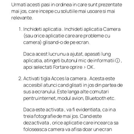
Urmati acesti pasi in ordinea in care sunt prezentate
mai jos, care incepe cu solutiile mai usoare si mai
relevante.
Inchideti aplicatia . Inchideti aplicatia Camera
(sau orice aplicatie care are probleme cu
camera) glisand-o de pe ecran.
Daca acest lucru nu a ajutat, apasati lung
aplicatia, atingeti butonul mic de informatii ⓘ ,
apoi selectati Fortare oprire > OK .
Activati tigla Acces la camera . Acesta este
accesibil atunci cand glisati in jos din partea de
sus a ecranului. Este langa alte comutari
pentru internet, modul avion, Bluetooth etc.
Daca este activata , va fi evidentiata, ca in a
treia fotografie de mai jos. Cand este
dezactivata , orice aplicatie care incearca sa
foloseasca camera va afisa doar un ecran