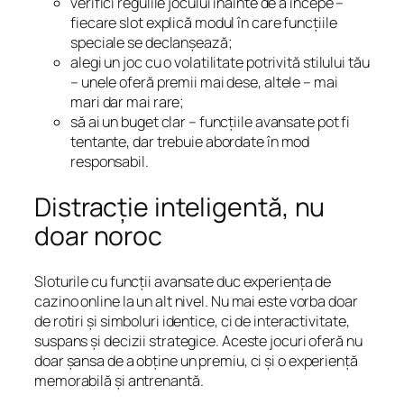
verifici regulile jocului înainte de a începe –
fiecare slot explică modul în care funcțiile
speciale se declanșează;
alegi un joc cu o volatilitate potrivită stilului tău
– unele oferă premii mai dese, altele – mai
mari dar mai rare;
să ai un buget clar – funcțiile avansate pot fi
tentante, dar trebuie abordate în mod
responsabil.
Distracție inteligentă, nu
doar noroc
Sloturile cu funcții avansate duc experiența de
cazino online la un alt nivel. Nu mai este vorba doar
de rotiri și simboluri identice, ci de interactivitate,
suspans și decizii strategice. Aceste jocuri oferă nu
doar șansa de a obține un premiu, ci și o experiență
memorabilă și antrenantă.