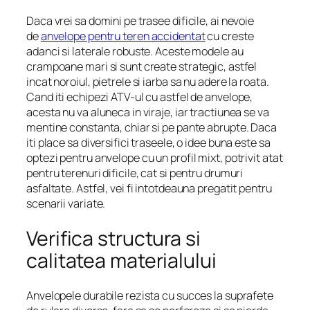
Daca vrei sa domini pe trasee dificile, ai nevoie
de
anvelope pentru teren accidentat
cu creste
adanci si laterale robuste. Aceste modele au
crampoane mari si sunt create strategic, astfel
incat noroiul, pietrele si iarba sa nu adere la roata.
Cand iti echipezi ATV-ul cu astfel de anvelope,
acesta nu va aluneca in viraje, iar tractiunea se va
mentine constanta, chiar si pe pante abrupte. Daca
iti place sa diversifici traseele, o idee buna este sa
optezi pentru anvelope cu un profil mixt, potrivit atat
pentru terenuri dificile, cat si pentru drumuri
asfaltate. Astfel, vei fi intotdeauna pregatit pentru
scenarii variate.
Verifica structura si
calitatea materialului
Anvelopele durabile rezista cu succes la suprafete