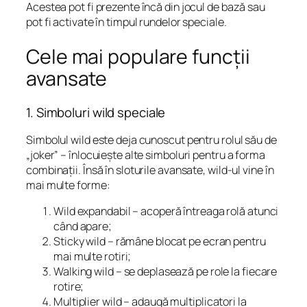
Acestea pot fi prezente încă din jocul de bază sau
pot fi activate în timpul rundelor speciale.
Cele mai populare funcții
avansate
1. Simboluri wild speciale
Simbolul wild este deja cunoscut pentru rolul său de
„joker” – înlocuiește alte simboluri pentru a forma
combinații. Însă în sloturile avansate, wild-ul vine în
mai multe forme:
Wild expandabil – acoperă întreaga rolă atunci
când apare;
Sticky wild – rămâne blocat pe ecran pentru
mai multe rotiri;
Walking wild – se deplasează pe role la fiecare
rotire;
Multiplier wild – adaugă multiplicatori la