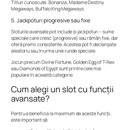
Titluri cunoscute: Bonanza, Madame Destiny
Megaways, Buffalo King Megaways.
5. Jackpoturi progresive sau fixe
Sloturile avansate pot include și jackpoturi – sume
speciale care cresc (progresive) sau rămân fixe, dar
oferă premii consistente. Acestea pot fi declanșate
aleatoriu sau în urma unei runde speciale.
Jocuri precum Divine Fortune, Golden Egg of T-Rex
sau Diamonds of Egypt sunt printre cele mai
populare în această categorie.
Cum alegi un slot cu funcții
avansate?
Pentru a beneficia la maximum de aceste funcții,
este important să: