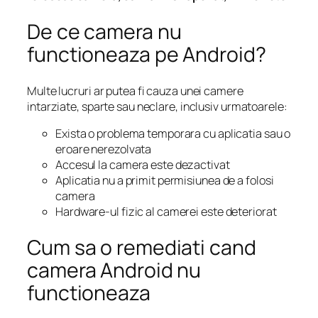
De ce camera nu
functioneaza pe Android?
Multe lucruri ar putea fi cauza unei camere
intarziate, sparte sau neclare, inclusiv urmatoarele:
Exista o problema temporara cu aplicatia sau o
eroare nerezolvata
Accesul la camera este dezactivat
Aplicatia nu a primit permisiunea de a folosi
camera
Hardware-ul fizic al camerei este deteriorat
Cum sa o remediati cand
camera Android nu
functioneaza