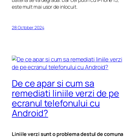
este mult mai usor de inlocuit.
28 October 2024
De ce apar si cum sa
remediati liniile verzi de pe
ecranul telefonului cu
Android?
Liniile verzi sunt o problema destul de comuna