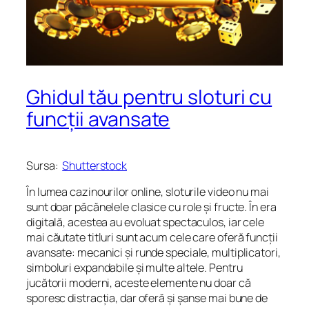
Ghidul tău pentru sloturi cu
funcții avansate
Sursa:
Shutterstock
În lumea cazinourilor online, sloturile video nu mai
sunt doar păcănelele clasice cu role și fructe. În era
digitală, acestea au evoluat spectaculos, iar cele
mai căutate titluri sunt acum cele care oferă funcții
avansate: mecanici și runde speciale, multiplicatori,
simboluri expandabile și multe altele. Pentru
jucătorii moderni, aceste elemente nu doar că
sporesc distracția, dar oferă și șanse mai bune de