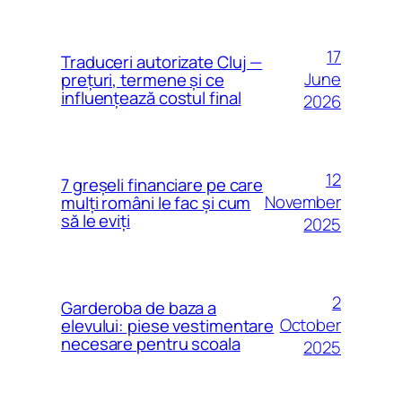
17
Traduceri autorizate Cluj —
June
prețuri, termene și ce
influențează costul final
2026
12
7 greșeli financiare pe care
November
mulți români le fac și cum
să le eviți
2025
2
Garderoba de baza a
October
elevului: piese vestimentare
necesare pentru scoala
2025