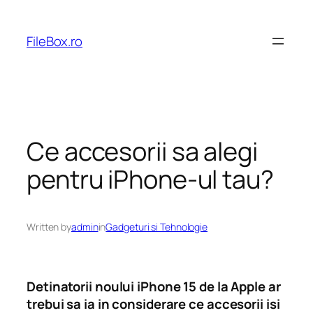
Skip
to
FileBox.ro
content
Ce accesorii sa alegi
pentru iPhone-ul tau?
Written by
admin
in
Gadgeturi si Tehnologie
Detinatorii noului iPhone 15 de la Apple ar
trebui sa ia in considerare ce accesorii isi