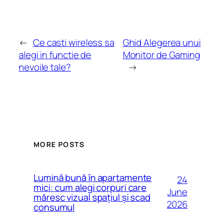
←
Ce casti wireless sa
Ghid Alegerea unui
alegi in functie de
Monitor de Gaming
nevoile tale?
→
MORE POSTS
Lumină bună în apartamente
24
mici: cum alegi corpuri care
June
măresc vizual spațiul și scad
2026
consumul