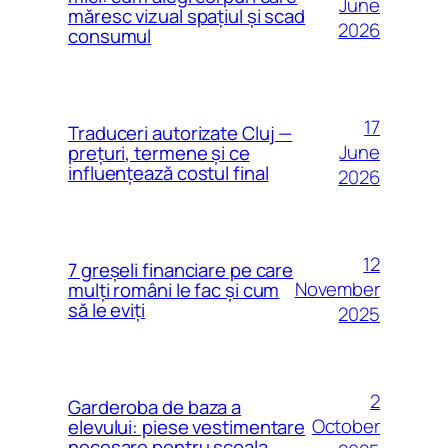
June
măresc vizual spațiul și scad
2026
consumul
17
Traduceri autorizate Cluj —
June
prețuri, termene și ce
influențează costul final
2026
12
7 greșeli financiare pe care
November
mulți români le fac și cum
să le eviți
2025
2
Garderoba de baza a
October
elevului: piese vestimentare
necesare pentru scoala