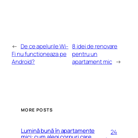
←
De ce apelurile Wi-
8 idei de renovare
Fi nu functioneaza pe
pentru un
Android?
apartament mic
→
MORE POSTS
Lumină bună în apartamente
24
mici: cum alegi corpuri care