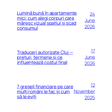
Lumină bună în apartamente
24
mici: cum alegi corpuri care
June
măresc vizual spațiul și scad
2026
consumul
17
Traduceri autorizate Cluj —
June
prețuri, termene și ce
influențează costul final
2026
12
7 greșeli financiare pe care
November
mulți români le fac și cum
să le eviți
2025