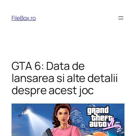
Skip
to
FileBox.ro
content
GTA 6: Data de
lansarea si alte detalii
despre acest joc