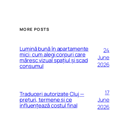
MORE POSTS
Lumină bună în apartamente
24
mici: cum alegi corpuri care
June
măresc vizual spațiul și scad
2026
consumul
17
Traduceri autorizate Cluj —
June
prețuri, termene și ce
influențează costul final
2026