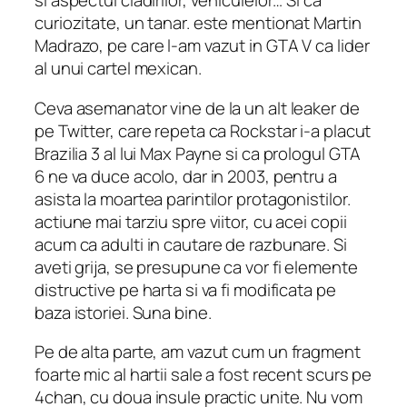
si aspectul cladirilor, vehiculelor… Si ca
curiozitate, un tanar. este mentionat Martin
Madrazo, pe care l-am vazut in GTA V ca lider
al unui cartel mexican.
Ceva asemanator vine de la un alt leaker de
pe Twitter, care repeta ca Rockstar i-a placut
Brazilia 3 al lui Max Payne si ca prologul GTA
6 ne va duce acolo, dar in 2003, pentru a
asista la moartea parintilor protagonistilor.
actiune mai tarziu spre viitor, cu acei copii
acum ca adulti in cautare de razbunare. Si
aveti grija, se presupune ca vor fi elemente
distructive pe harta si va fi modificata pe
baza istoriei. Suna bine.
Pe de alta parte, am vazut cum un fragment
foarte mic al hartii sale a fost recent scurs pe
4chan, cu doua insule practic unite. Nu vom