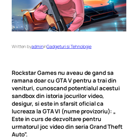
Written by
admin
in
Gadgeturi si Tehnologie
Rockstar Games nu aveau de gand sa
ramana doar cu GTA V pentru a trai din
venituri, cunoscand potentialul acestui
sandbox din istoria jocurilor video,
desigur, si este in sfarsit oficial ca
lucreaza la GTA VI (nume
provizoriu
): „
Este in curs de dezvoltare pentru
urmatorul joc video din seria Grand Theft
Auto”.