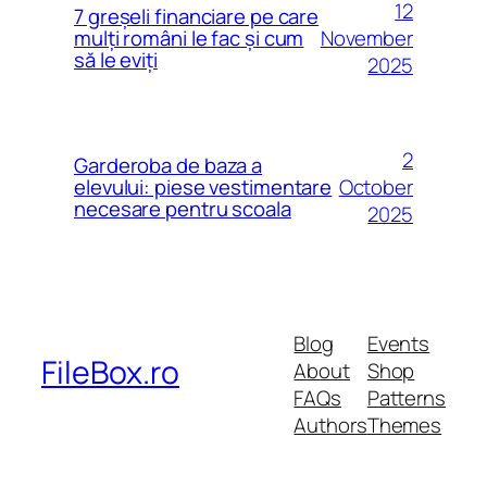
12
7 greșeli financiare pe care
November
mulți români le fac și cum
să le eviți
2025
2
Garderoba de baza a
October
elevului: piese vestimentare
necesare pentru scoala
2025
Blog
Events
FileBox.ro
About
Shop
FAQs
Patterns
Authors
Themes