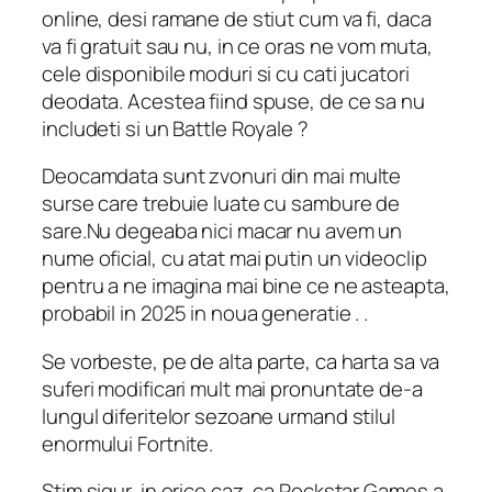
online, desi ramane de stiut cum va fi, daca
va fi gratuit sau nu, in ce oras ne vom muta,
cele disponibile moduri si cu cati jucatori
deodata. Acestea fiind spuse, de ce sa nu
includeti si un Battle Royale ?
Deocamdata sunt zvonuri din mai multe
surse care trebuie luate cu sambure de
sare.Nu degeaba nici macar nu avem un
nume oficial, cu atat mai putin un videoclip
pentru a ne imagina mai bine ce ne asteapta,
probabil in 2025 in noua generatie . .
Se vorbeste, pe de alta parte, ca harta sa va
suferi modificari mult mai pronuntate de-a
lungul diferitelor sezoane urmand stilul
enormului Fortnite.
Stim sigur, in orice caz, ca Rockstar Games a