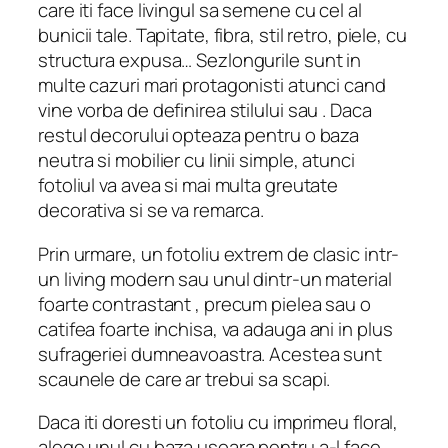
care iti face livingul sa semene cu cel al
bunicii tale. Tapitate, fibra, stil retro, piele, cu
structura expusa… Sezlongurile sunt in
multe cazuri mari protagonisti atunci cand
vine vorba de definirea stilului sau . Daca
restul decorului opteaza pentru o baza
neutra si mobilier cu linii simple, atunci
fotoliul va avea si mai multa greutate
decorativa si se va remarca.
Prin urmare, un fotoliu extrem de clasic intr-
un living modern sau unul dintr-un material
foarte contrastant , precum pielea sau o
catifea foarte inchisa, va adauga ani in plus
sufrageriei dumneavoastra. Acestea sunt
scaunele de care ar trebui sa scapi.
Daca iti doresti un fotoliu cu imprimeu floral,
alege unul cu baza usoara pentru a-l face