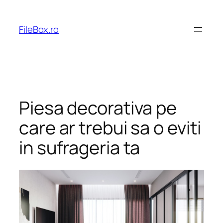
Skip
to
FileBox.ro
content
Piesa decorativa pe
care ar trebui sa o eviti
in sufrageria ta