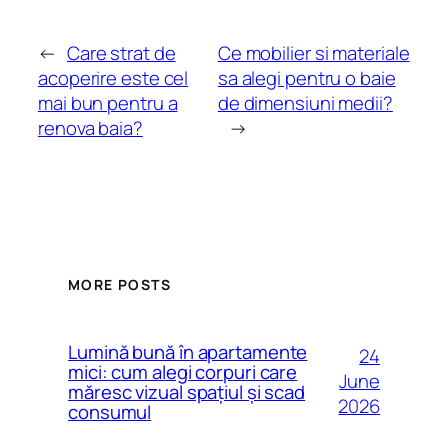
←
Care strat de
Ce mobilier si materiale
acoperire este cel
sa alegi pentru o baie
mai bun pentru a
de dimensiuni medii?
renova baia?
→
MORE POSTS
Lumină bună în apartamente
24
mici: cum alegi corpuri care
June
măresc vizual spațiul și scad
2026
consumul