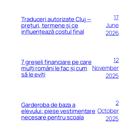
17
Traduceri autorizate Cluj —
June
prețuri, termene și ce
influențează costul final
2026
12
7 greșeli financiare pe care
November
mulți români le fac și cum
să le eviți
2025
2
Garderoba de baza a
October
elevului: piese vestimentare
necesare pentru scoala
2025