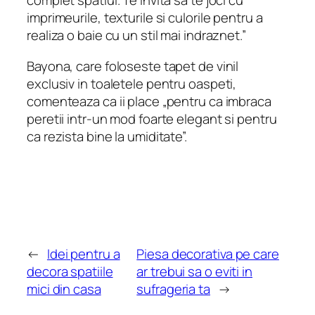
complet spatiul. Te invita sa te joci cu
imprimeurile, texturile si culorile pentru a
realiza o baie cu un stil mai indraznet.”
Bayona, care foloseste tapet de vinil
exclusiv in toaletele pentru oaspeti,
comenteaza ca ii place „pentru ca imbraca
peretii intr-un mod foarte elegant si pentru
ca rezista bine la umiditate”.
←
Idei pentru a
Piesa decorativa pe care
decora spatiile
ar trebui sa o eviti in
mici din casa
sufrageria ta
→