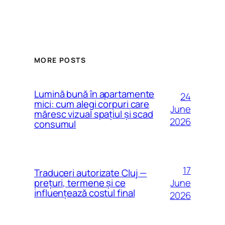
MORE POSTS
Lumină bună în apartamente
24
mici: cum alegi corpuri care
June
măresc vizual spațiul și scad
2026
consumul
17
Traduceri autorizate Cluj —
June
prețuri, termene și ce
influențează costul final
2026