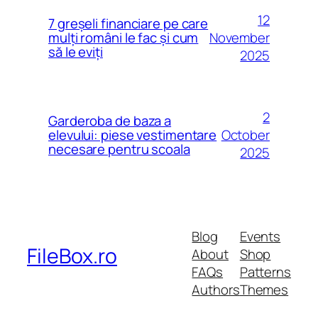
12
7 greșeli financiare pe care
November
mulți români le fac și cum
să le eviți
2025
2
Garderoba de baza a
October
elevului: piese vestimentare
necesare pentru scoala
2025
Blog
Events
FileBox.ro
About
Shop
FAQs
Patterns
Authors
Themes