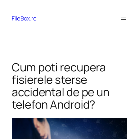
Skip
to
FileBox.ro
content
Cum poti recupera
fisierele sterse
accidental de pe un
telefon Android?