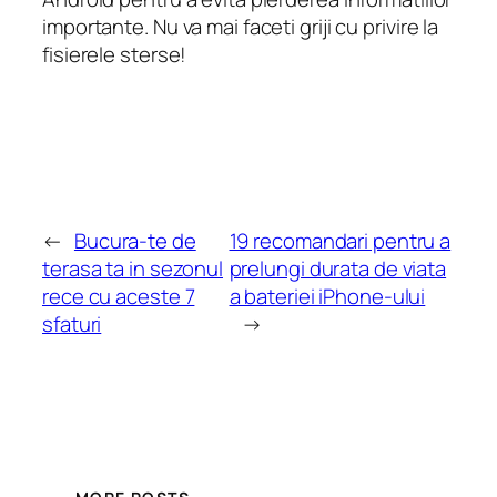
importante. Nu va mai faceti griji cu privire la
fisierele sterse!
←
Bucura-te de
19 recomandari pentru a
terasa ta in sezonul
prelungi durata de viata
rece cu aceste 7
a bateriei iPhone-ului
sfaturi
→