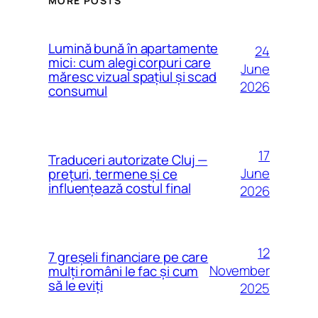
MORE POSTS
Lumină bună în apartamente
24
mici: cum alegi corpuri care
June
măresc vizual spațiul și scad
2026
consumul
17
Traduceri autorizate Cluj —
June
prețuri, termene și ce
influențează costul final
2026
12
7 greșeli financiare pe care
November
mulți români le fac și cum
să le eviți
2025