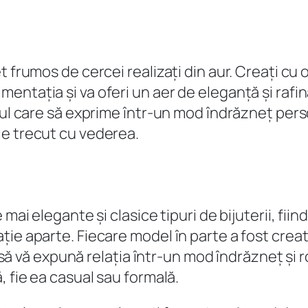
 frumos de cercei realizați din aur. Creați cu o 
ntația și va oferi un aer de eleganță și rafin
nul care să exprime într-un mod îndrăzneț pers
ie trecut cu vederea.
mai elegante și clasice tipuri de bijuterii, fii
ie aparte. Fiecare model în parte a fost creat
și să vă expună relația într-un mod îndrăzneț și
, fie ea casual sau formală.