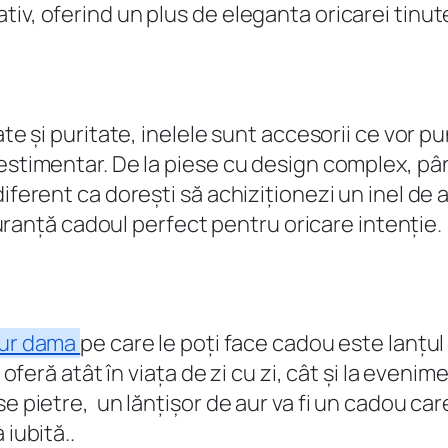
tiv, oferind un plus de eleganta oricarei tinu
te și puritate, inelele sunt accesorii ce vor pun
vestimentar. De la piese cu design complex, pâ
diferent ca dorești să achiziționezi un inel de
siguranță cadoul perfect pentru oricare intenție
.
 aur dama
pe care le poți face cadou este lanțu
a oferă atât în viața de zi cu zi, cât și la eve
e pietre, un lănțișor de aur va fi un cadou car
 iubită..