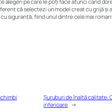
te alegeri pe care le poți face atunci cand dore
diferent că selectezi un model creat cu grijă și
u siguranță, fiind unul dintre cele mai romant
schimbi
Șuruburi de înaltă calitate: 
inferioare
→