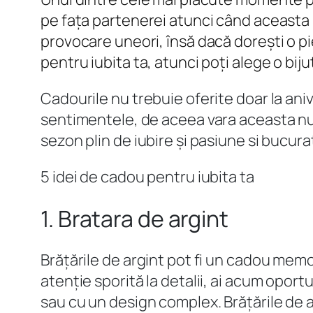
pe fața partenerei atunci când aceasta 
provocare uneori, însă dacă dorești o pi
pentru iubita ta, atunci poți alege o biju
Cadourile nu trebuie oferite doar la aniv
sentimentele, de aceea vara aceasta nu e
sezon plin de iubire și pasiune si bucura
5 idei de cadou pentru iubita ta
1. Bratara de argint
Brățările de argint pot fi un cadou memo
atenție sporită la detalii, ai acum oport
sau cu un design complex. Brățările de ar