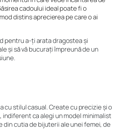
sirea cadoului ideal poate fi o
 mod distins aprecierea pe care o ai
nd pentru a-ți arata dragostea și
ale și să vă bucurați împreună de un
siune.
cu stilul casual. Create cu precizie și o
, indiferent ca alegi un model minimalist
din cutia de bijuterii ale unei femei, de