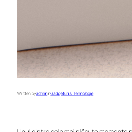
Written by
admin
in
Gadgeturi si Tehnologie
Unul dintre cele mai plăcute momente 