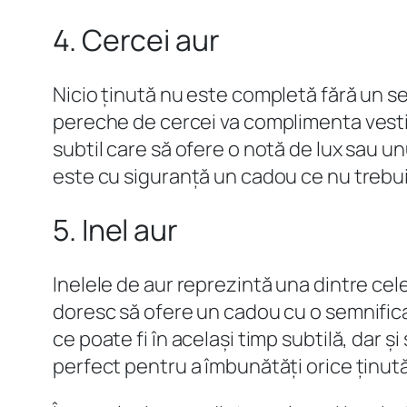
4. Cercei aur
Nicio ținută nu este completă fără un set
pereche de cercei va complimenta vestime
subtil care să ofere o notă de lux sau u
este cu siguranță un cadou ce nu trebu
5. Inel aur
Inelele de aur reprezintă una dintre cele 
doresc să ofere un cadou cu o semnificaț
ce poate fi în același timp subtilă, dar 
perfect pentru a îmbunătăți orice ținută