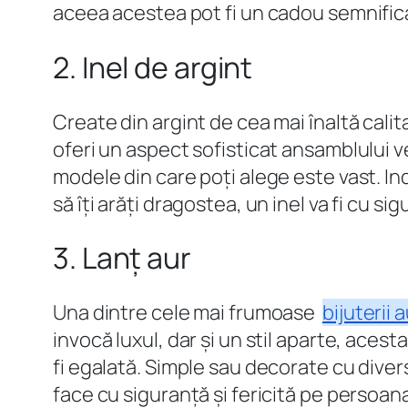
aceea acestea pot fi un cadou semnifica
2. Inel de argint
Create din argint de cea mai înaltă calita
oferi un aspect sofisticat ansamblului 
modele din care poți alege este vast. In
să îți arăți dragostea, un inel va fi cu 
3. Lanț aur
Una dintre cele mai frumoase
bijuterii
invocă luxul, dar și un stil aparte, acest
fi egalată. Simple sau decorate cu divers
face cu siguranță și fericită pe persoana