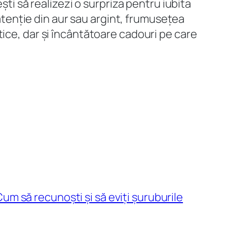
ști să realizezi o surpriza pentru iubita
 atenție din aur sau argint, frumusețea
ice, dar și încântătoare cadouri pe care
Cum să recunoști și să eviți șuruburile