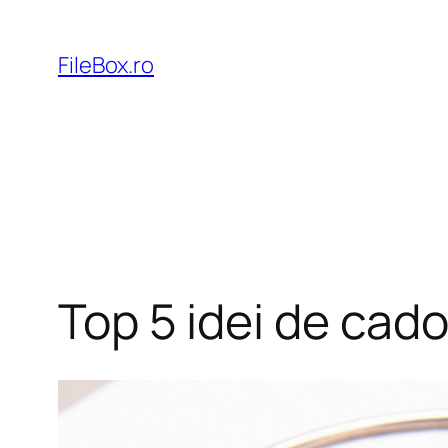
Skip
to
FileBox.ro
content
Top 5 idei de cado