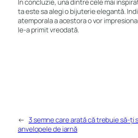
În concluzie, una dintre cele mai inspira
ta este sa alegi o bijuterie elegantă. In
atemporala a acestora o vor impresiona c
le-a primit vreodată.
←
3 semne care arată că trebuie să-ți 
anvelopele de iarnă