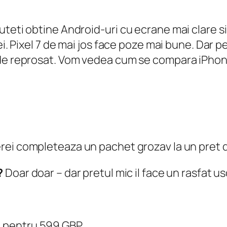
teti obtine Android-uri cu ecrane mai clare si
ei. Pixel 7 de mai jos face poze mai bune. Dar p
de reprosat. Vom vedea cum se compara iPhone
erei completeaza un pachet grozav la un pret
?
Doar doar – dar pretul mic il face un rasfat us
si pentru 599 GBP