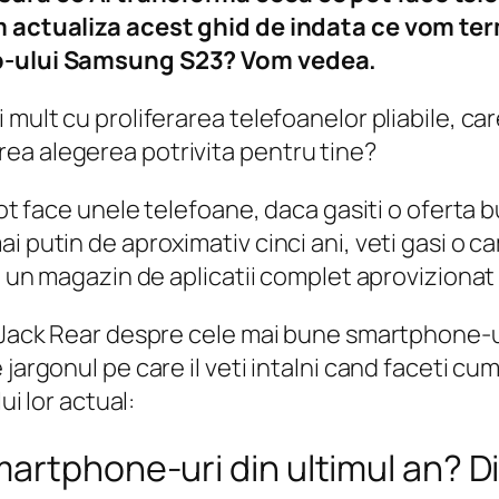
om actualiza acest ghid de indata ce vom te
hip-ului Samsung S23? Vom vedea.
 mult cu proliferarea telefoanelor pliabile, ca
ea alegerea potrivita pentru tine?
ot face unele telefoane, daca gasiti o oferta bu
i putin de aproximativ cinci ani, veti gasi o 
i, un magazin de aplicatii complet aprovizionat
i Jack Rear despre cele mai bune smartphone-u
jargonul pe care il veti intalni cand faceti cu
ui lor actual:
rtphone-uri din ultimul an? Din