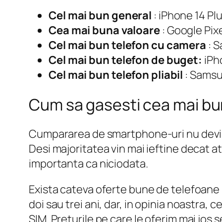
Cel mai bun general
: iPhone 14 Pl
Cea mai buna valoare
: Google Pixe
Cel mai bun telefon cu camera
: 
Cel mai bun telefon de buget:
iPh
Cel mai bun telefon pliabil
: Samsu
Cum sa gasesti cea mai b
Cumpararea de smartphone-uri nu devine m
Desi majoritatea vin mai ieftine decat at
importanta ca niciodata.
Exista cateva oferte bune de telefoane 
doi sau trei ani, dar, in opinia noastra,
SIM. Preturile pe care le oferim mai jos