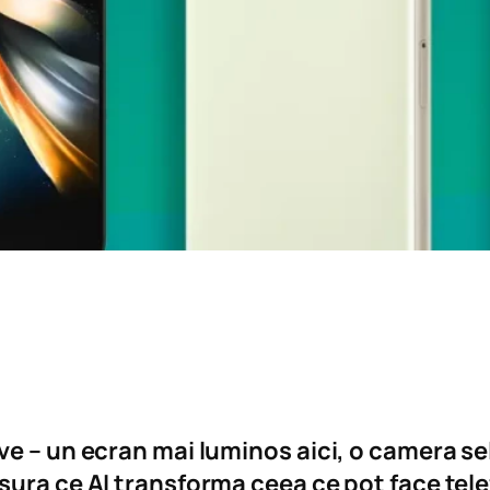
ve – un ecran mai luminos aici, o camera se
sura ce AI transforma ceea ce pot face tel