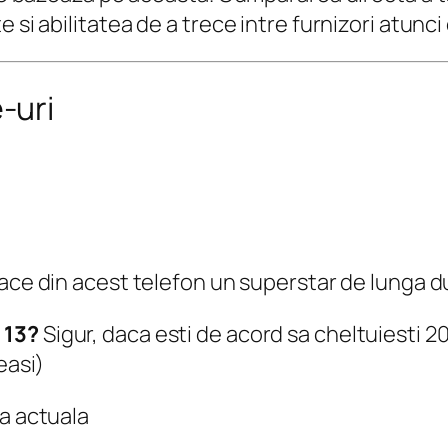
 si abilitatea de a trece intre furnizori atunci
-uri
 face din acest telefon un superstar de lunga d
e 13?
Sigur, daca esti de acord sa cheltuiesti 
easi)
ma actuala