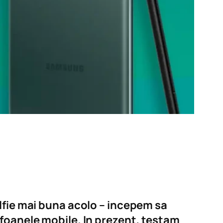
lfie mai buna acolo – incepem sa
efoanele mobile. In prezent, testam