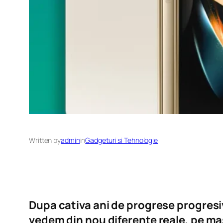
Written by
admin
in
Gadgeturi si Tehnologie
Dupa cativa ani de progrese progresi
vedem din nou diferente reale, pe ma