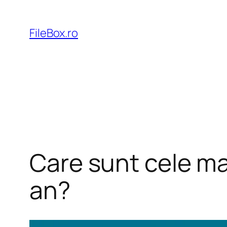
Skip
to
FileBox.ro
content
Care sunt cele ma
an?