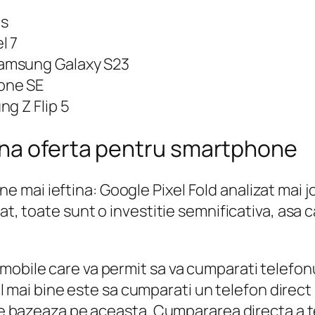
us
l 7
Samsung Galaxy S23
one SE
ng Z Flip 5
una oferta pentru smartphone
ai ieftina: Google Pixel Fold analizat mai jos
at, toate sunt o investitie semnificativa, asa 
mobile care va permit sa va cumparati telefonu
 cel mai bine este sa cumparati un telefon direc
 se bazeaza pe aceasta. Cumpararea directa a t