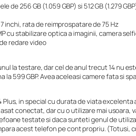
le de 256 GB (1.059 GBP) si 512 GB (1.279 GBP
7 inchi, rata de reimprospatare de 75 Hz
cu stabilizare optica a imaginii, camera self
 de redare video
ul la testare, dar cel de anul trecut 14 nu este
la 599 GBP. Avea aceleasi camere fata si spa
Plus, in special cu durata de viata excelenta a 
ste lasat conectat, dar cu o utilizare mai usoa
lefoane testate si daca sunteti genul de utili
para acest telefon pe cont propriu. (Totusi, c